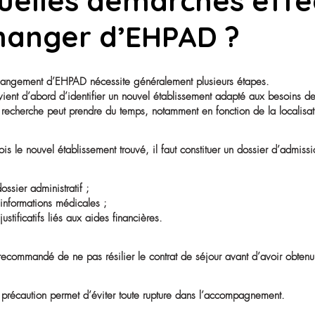
Le contrat de séjour signé lors de l’entrée en établissem
Il est important de relire attentivement ce document afin 
• le délai de préavis ;
• les conditions de résiliation ;
• les éventuels frais liés au départ.
Lorsque la personne âgée est en capacité d’exprimer sa
Si elle bénéficie d’une mesure de protection juridique,