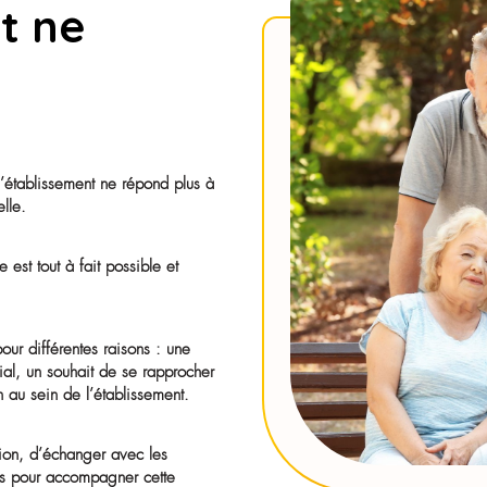
nger d’EHPAD
ement ne
 ?
HPAD si l’établissement ne répond plus à
on personnelle.
exe, elle est tout à fait possible et
milles.