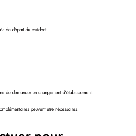
oser plusieurs questions :
a situation ?
els de l’établissement permet de trouver des solutions adapt
un EHPAD à tout mo