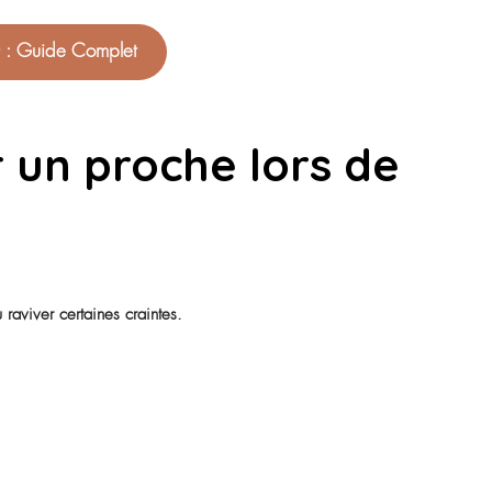
s effectuer pour
 ?
urs étapes.
t adapté aux besoins de la personne âgée.
nction de la localisation souhaitée ou des places disponible
uer un dossier d’admission comprenant notamment :