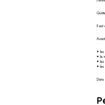
Partagez cet article sur les
changement d’EHPAD ?
réseaux sociaux
Les 5 points clés à retenir
FAQ
Une décision qui mérite d’être
réfléchie sereinement