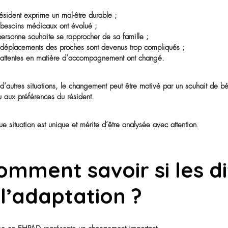
Il est normal qu’une période d’adaptation soit nécessa
Les premières semaines peuvent être marquées par de la 
Cependant, certains signes peuvent indiquer que l’étab
Par exemple :
• le résident exprime un mal-être durable ;
• les besoins médicaux ont évolué ;
• la personne souhaite se rapprocher de sa famille ;
• les déplacements des proches sont devenus trop comp
• les attentes en matière d’accompagnement ont chang
Dans d’autres situations, le changement peut être motiv