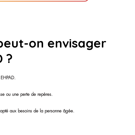
ations peut-on env
’EHPAD ?