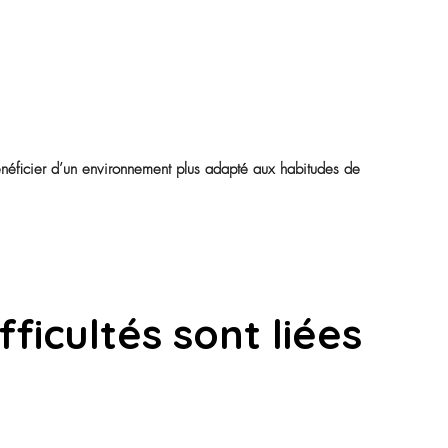
ire après une entrée en EHPAD.
fatigue, de la tristesse ou une perte de repères.
lissement n’est plus adapté aux besoins de la personne âgée
liqués ;
é.
é par un souhait de bénéficier d’un environnement plus adapt