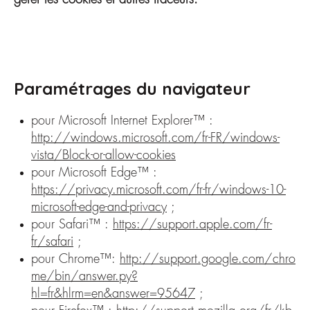
Paramétrages du navigateur
pour Microsoft Internet Explorer™ :
http://windows.microsoft.com/fr-FR/windows-
vista/Block-or-allow-cookies
pour Microsoft Edge™ :
https://privacy.microsoft.com/fr-fr/windows-10-
microsoft-edge-and-privacy
;
pour Safari™ :
https://support.apple.com/fr-
fr/safari
;
pour Chrome™:
http://support.google.com/chro
me/bin/answer.py?
hl=fr&hlrm=en&answer=95647
;