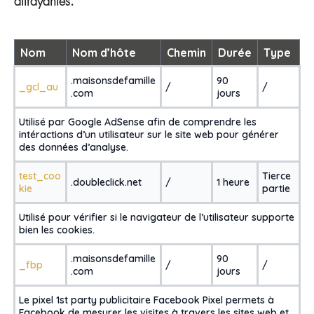
attrayantes.
Nom
Nom d’hôte
Chemin
Durée
Type
.maisonsdefamille
90
_gcl_au
/
/
.com
jours
Utilisé par Google AdSense afin de comprendre les
intéractions d’un utilisateur sur le site web pour générer
des données d’analyse.
test_coo
Tierce
.doubleclick.net
/
1 heure
kie
partie
Utilisé pour vérifier si le navigateur de l’utilisateur supporte
bien les cookies.
.maisonsdefamille
90
_fbp
/
/
.com
jours
Le pixel 1st party publicitaire Facebook Pixel permets à
Facebook de mesurer les visites à travers les sites web et