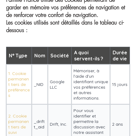
Famille France utilise des cookies permettant de
garder en mémoire vos préférences de navigation et
de renforcer votre confort de navigation.
Les cookies utilisés sont détaillés dans le tableau ci-
dessous :
A quoi
Durée
N° Type
Nom
Société
servent-ils ?
de vie
Mémoriser, à
1. Cookie
l’aide d’un
permanen
Google
identifiant unique
t tiers de
_NID
15 jours
LLC
vos préférences
préférence
et autres
s
informations.
Pour vous
2. Cookie
identifier et
permanen
_drift
permettre la
Drift, Inc.
2 ans
t tiers de
t_aid
discussion avec
suivi
notre assistant