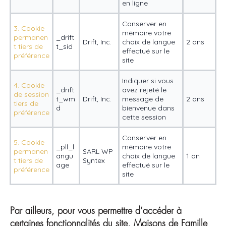
en ligne
Conserver en
3. Cookie
mémoire votre
permanen
_drift
Drift, Inc.
choix de langue
2 ans
t tiers de
t_sid
effectué sur le
préférence
site
Indiquer si vous
4. Cookie
_drift
avez rejeté le
de session
t_wm
Drift, Inc.
message de
2 ans
tiers de
d
bienvenue dans
préférence
cette session
Conserver en
5. Cookie
_pll_l
mémoire votre
permanen
SARL WP
angu
choix de langue
1 an
t tiers de
Syntex
age
effectué sur le
préférence
site
Par ailleurs, pour vous permettre d’accéder à
certaines fonctionnalités du site, Maisons de Famille