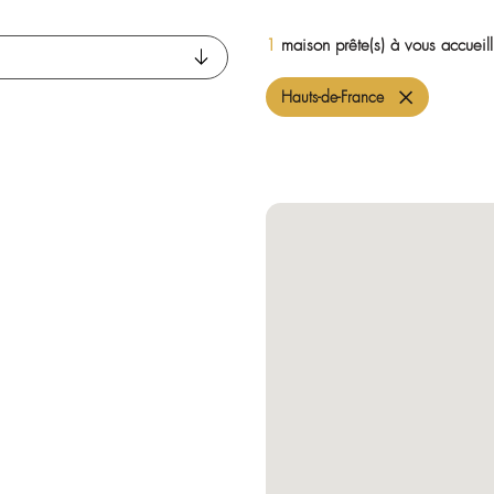
1
maison prê
Hauts-de-