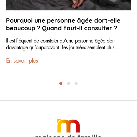
Pourquoi une personne âgée dort-elle
beaucoup ? Quand faut-il consulter ?
Il est fréquent de constater qu’une personne âgée dort
davantage qu’auparavant. Les journées semblent plus
calmes, les siestes plus longues et les couchers parfois plus
En savoir plus
précoces. Mais ce changement est-il une conséquence
normale du vieillissement ou le signe d’un problème de santé
? Dans certains cas, dormir davantage fait partie de
l’évolution naturelle du sommeil […]