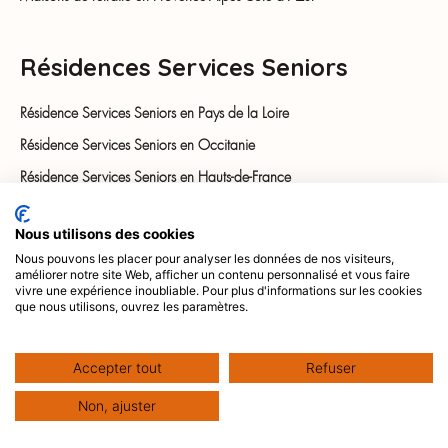
Résidences Services Seniors
Résidence Services Seniors en Pays de la Loire
Résidence Services Seniors en Occitanie
Résidence Services Seniors en Hauts-de-France
Résidence Services Seniors en Ile de France
Nous utilisons des cookies
Nous pouvons les placer pour analyser les données de nos visiteurs,
Soins de suite
améliorer notre site Web, afficher un contenu personnalisé et vous faire
vivre une expérience inoubliable. Pour plus d'informations sur les cookies
que nous utilisons, ouvrez les paramètres.
Résidence Soins médicaux & réadaptation en Ile-de-France
Accepter tout
Refuser
Non, ajuster
Habitats partagés
Visiter
Appeler
Postuler