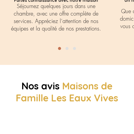
Faites connaissance avec notre maison
Un h
Séjournez quelques jours dans une
Que c
chambre, avec une offre complète de
domici
services. Appréciez l’attention de nos
vous o
équipes et la qualité de nos prestations.
Nos avis
Maisons de
Famille Les Eaux Vives