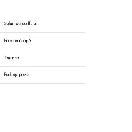
évaluation HAS
doivent rendre compte de la qualité de leurs pres
ions externes. Ces évaluations portent sur 4 valeu
 par des organismes externes accrédités COFRAC, e
 et de les mobiliser dans une démarche d’améliorat