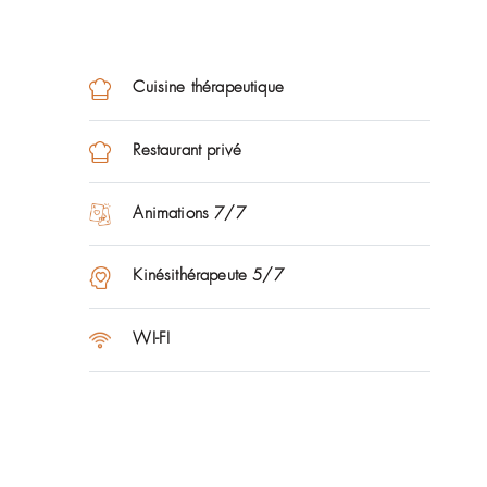
Maisons de Famille Les 
Depuis 2002 et la loi rénov
de la HAS (Haute Autorité d
d’agir, droits fondamentaux
de valider les bonnes prati