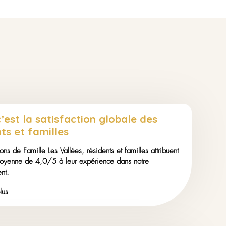
ions
Salon de coiffure
Parc aménagé
Terrasse
Parking privé