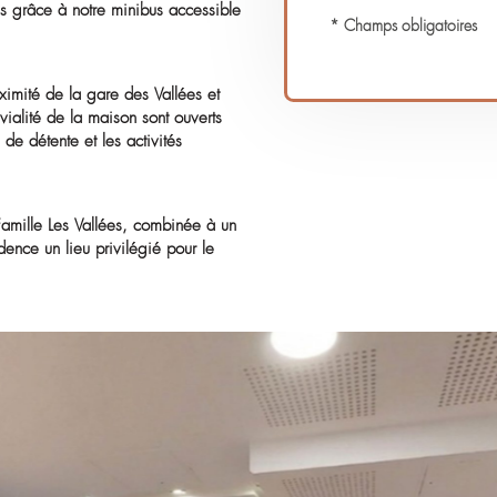
uipées, sont personnalisables pour que
 80 résidents, 24 vivent au sein d’une unité
des personnes atteintes de la maladie
gé, offrant des espaces ombragés, un potager
quilibre et la coordination. La restauration est
t des repas frais et variés chaque jour. De
nt organisées grâce à notre minibus accessible
* 
Alte
itués à proximité de la gare des Vallées et
s de convivialité de la maison sont ouverts
les moments de détente et les activités