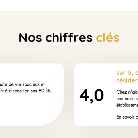
Nos
prestat
Proximité gare SNCF
Proximité commerces et transports
Espace Snoezelen
Salle de kinésithérapie
Jardin arboré