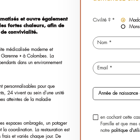
s un
nt
privilégié
V
d
e vie climatisés et ouvre également
Ci
pendant les fortes chaleurs, afin de
onfort et de convivialité.
on de retraite médicalisée moderne et
e de « Petite Garenne » à Colombes. La
nomes et dépendants dans un environnement