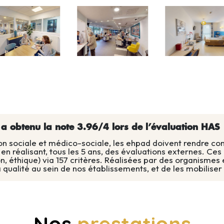
al dès votre entrée, où chaque visite
nnalisé