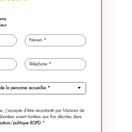
lesvallees@maisonsdefamille.com
Accueil Alzheimer
ous recherchez une solution d’accueil,
emandez une brochure
vilité ? *
Madame
Monsieur
Nom *
Prénom *
Email *
Téléphone *