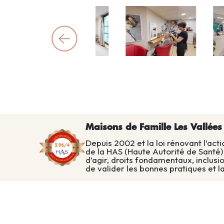
La
réception
Un accueil chaleureux et convivi
commence par un accueil perso