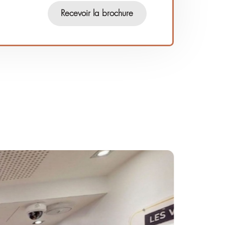
en cochant cette case, j’accepte d’être recontacté par Mai
Famille et que mes données soient traitées aux fins décrites
notre
politique d'utilisation
/
politique RGPD
*
Champs obligatoires
Recevoir la broch
rnative: