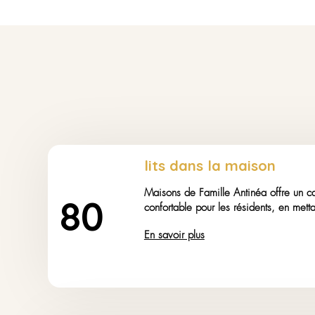
Cuisine thérapeutique
Restaurant privé
Animations 7/7
Kinésithérapeute 5/7
WI-FI