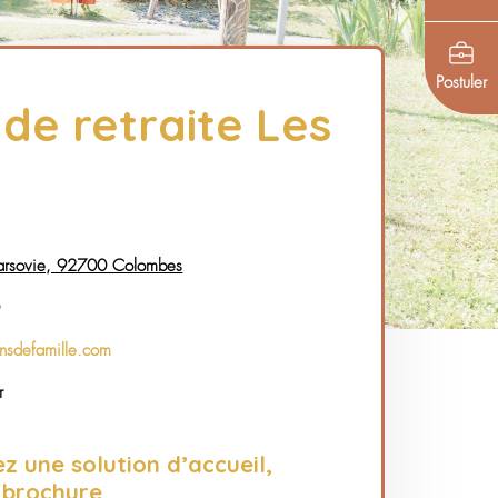
Maison de retraite 
Vallées
51/55 Rue de Varsovie, 92700 Colombes
01 41 32 89 00