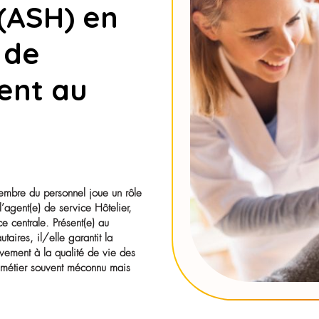
agent(e) de
ier (ASH) en
lier de
ement au
, chaque membre du personnel joue un rôle
Parmi eux, l’agent(e) de service Hôtelier,
e une place centrale. Présent(e) au