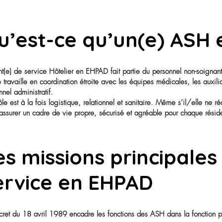
t communautaires, il/elle garantit la
ontribue activement à la qualité de vie des
plet sur ce métier souvent méconnu mais
Qu’est-ce qu’un(
L’agent(e) de service Hôtelier en EHPAD fait partie du p
Il/elle travaille en coordination étroite avec les équipes 
personnel administratif.
Son rôle est à la fois logistique, relationnel et sanita
est d’assurer un cadre de vie propre, sécurisé et agréa