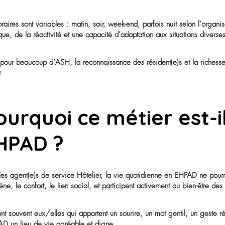
accompagnement des troubles cognitifs, communication 
Possibilités d’évo
Le métier d’ASH peut constituer un tremplin vers d’autres
• Aide-soignant(e), après obtention du DEAS (Diplôme d
• Accompagnant(e) éducatif(ve) et social(e) (DEAES)
• Auxiliaire de vie
• Agent(e) de stérilisation en milieu hospitalier
• Responsable d’équipe hygiène
Certain(e)s ASH peuvent également évoluer en interne v