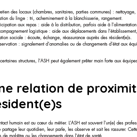
Les missions prin
service en EHPAD
Le décret du 18 avril 1989 encadre les fonctions des A
• Entretien des locaux (chambres, sanitaires, parties c
• Gestion du linge : tri, acheminement à la blanchisser
• Participation aux repas : aide à la distribution, parfo
• Accompagnement logistique : aide aux déplacements dan
• Relation sociale : écoute, échange, réassurance auprè
• Observation : signalement d’anomalies ou de change