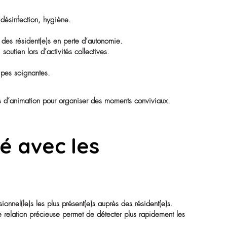
cipales de l’agent(e
SH dans la fonction publique hospitalière. En EHPAD, ses mis
ommunes) : nettoyage, désinfection, hygiène.
ie, rangement.
is aide à l’alimentation des résident(e)s en perte d’autonomie.
s l’établissement, soutien lors d’activités collectives.
s des résident(e)s.
ments d’état aux équipes soignantes.