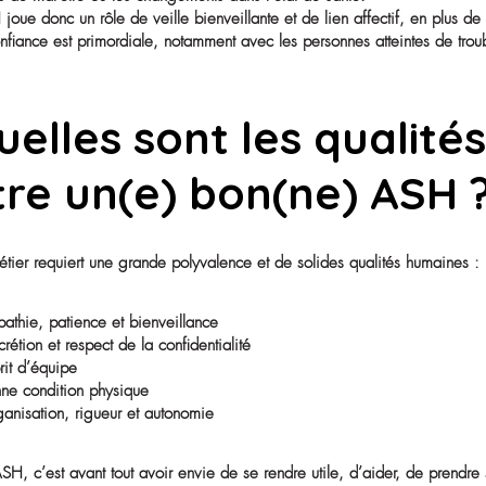
Dans certaines structures, l’ASH peut également prêter
Une relation de p
résident(e)s
Le contact humain est au cœur du métier. L’ASH est souven
Il/elle partage leur quotidien, leur parle, les observe et
signes de mal-être ou les changements dans l’état de sa
L’ASH joue donc un rôle de veille bienveillante et de lie
de confiance est primordiale, notamment avec les perso