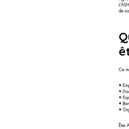
Pourquoi ce métier est-il essentiel en
EHPAD ?
Un rôle de l’ombre essentiel à la
lumière du quotidien