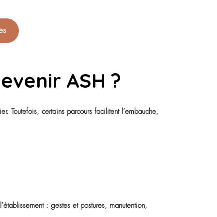
qualités requises po
) ASH ?
s qualités humaines :
e, d’aider, de prendre soin des autres dans des gestes simple