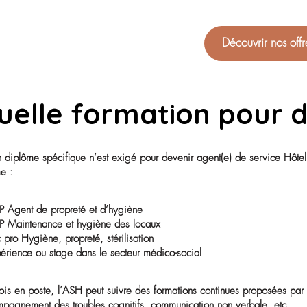
Quelles sont les 
être un(e) bon(ne
Ce métier requiert une grande polyvalence et de solide
• Empathie, patience et bienveillance
• Discrétion et respect de la confidentialité
• Esprit d’équipe
• Bonne condition physique
• Organisation, rigueur et autonomie
Être ASH, c’est avant tout avoir envie de se rendre util