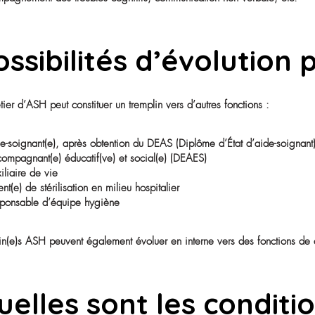
Quelle formation
Aucun diplôme spécifique n’est exigé pour devenir agent(
comme :
• CAP Agent de propreté et d’hygiène
• CAP Maintenance et hygiène des locaux
• Bac pro Hygiène, propreté, stérilisation
• Expérience ou stage dans le secteur médico-social
Une fois en poste, l’ASH peut suivre des formations con