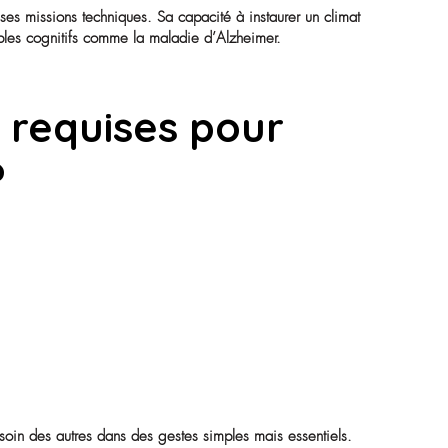
 main forte aux équipes d’animation pour organiser des momen
roximité avec les
t l’un(e) des professionnel(le)s les plus présent(e)s auprès d
 sait les rassurer. Cette relation précieuse permet de détecter
nté.
n affectif, en plus de ses missions techniques. Sa capacité à 
nnes atteintes de troubles cognitifs comme la maladie d’Alzh