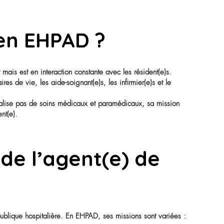
e) ASH en EHPAD ?
ersonnel non-soignant mais est en interaction constante avec l
médicales, les auxiliaires de vie, les aide-soignant(e)s, les in
ire. Même s’il/elle ne réalise pas de soins médicaux et param
ble pour chaque résident(e).