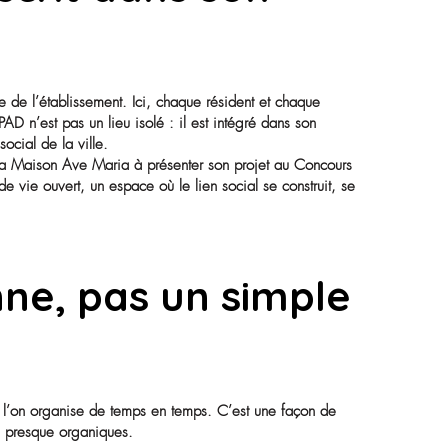
ent inscrit dans s
 franchissant la porte de l’établissement. Ici, chaque réside
e de la commune. L’EHPAD n’est pas un lieu isolé : il est inté
 ancré dans le tissu social de la ville.
s résidents, a conduit la Maison Ave Maria à présenter son p
 doit être un lieu de vie ouvert, un espace où le lien socia