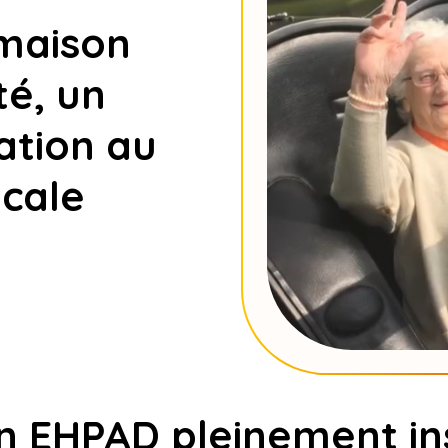
une maison
a cité, un
égration au
e locale