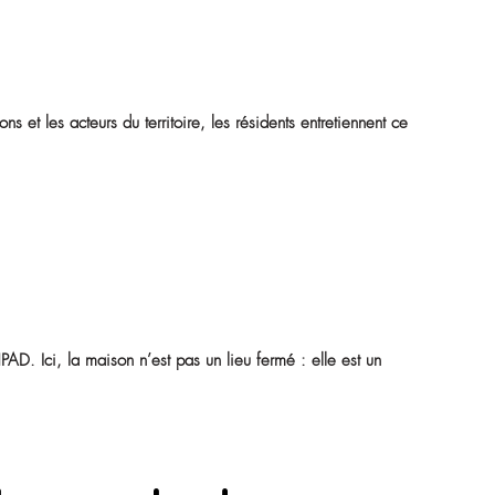
ent des expositions, assistent à des concerts, prennent part à
t à maintenir un lien vivant entre l’EHPAD et la vie de la ville
idente de continuer à exercer une citoyenneté active, en do
érience, en transmettant ses savoirs.
ec l’âge
.
 soin essentiel
imple et profonde :
nfants, les associations et les acteurs du territoire, les résid