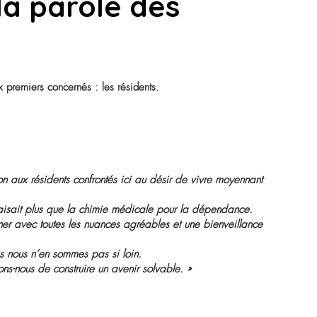
ductrices autour des EHPAD. Ici, la maison n’est pas un lieu fe
elle.
role : la parole de