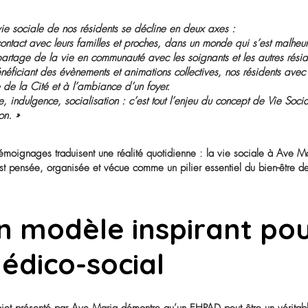
résidents avant t
Comme pour chaque projet présenté au concours MDRS, l
À Ave Maria, elle est portée par Monsieur Paul Fontain
Témoignage – octobre 2025
« Je voudrais simplement dire combien j’ai le plaisir d
un peu d’assistance matérielle et morale.
J’ai toujours cru sur la base de l’amour de l’autre qu
Il y a le bonheur d’avoir ici un personnel aussi motiv
de chaque instant.
Nous savons que la perfection s’éloigne chaque fois q
En ne mélangeant pas emploi (qui est payé) et travail qu