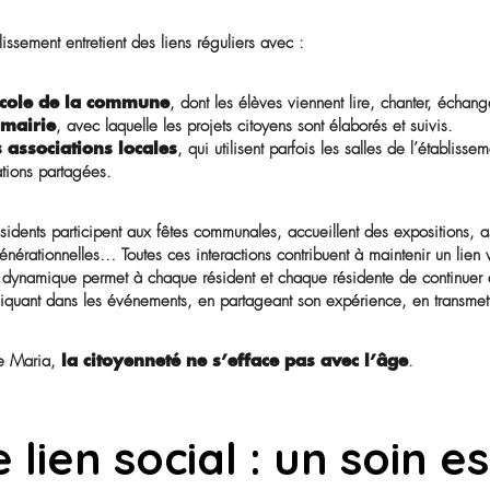
Une ouverture qu
temps fort
À Ave Maria, l’ouverture sur la cité n’est pas un évén
penser, d’être et d’agir. Les échanges avec l’extérieur s
L’établissement entretient des liens réguliers avec :
•
L’école de la commune
, dont les élèves viennent
•
La mairie
, avec laquelle les projets citoyens sont él
•
Les associations locales
, qui utilisent parfois l
animations partagées.