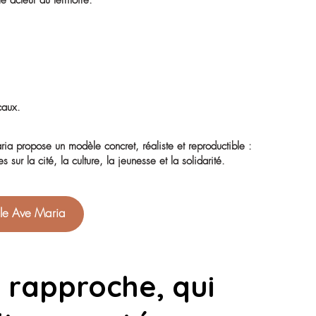
xes :
onde qui s’est malheureusement généralement replié sur lui-m
s et les autres résidents, qui est donc indispensable dans 
, nos résidents avec ou sans la parole, avec ou sans la logi
du concept de Vie Sociale et du travail des équipes en ce sen
 vie sociale à Ave Maria est au centre de tout.
ntiel du bien-être des résidents.
nt pour le secteur