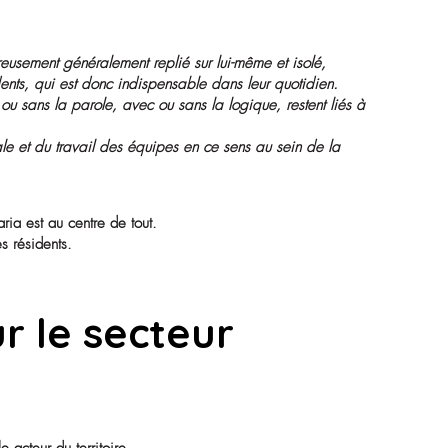
out
a parole revient aux premiers concernés : les résidents.
e, Président du CVS.
’exprimer mon affection aux résidents confrontés ici au dési
e ce signal affectueux faisait plus que la chimie médicale p
é pour nous accompagner avec toutes les nuances agréables 
u’on l’approche, mais nous n’en sommes pas si loin.
i est gratuit, efforçons-nous de construire un avenir solvabl