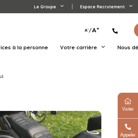
Le Groupe
agés
Services à la personne
Votre
U CŒUR DE LA VIE LOCALE