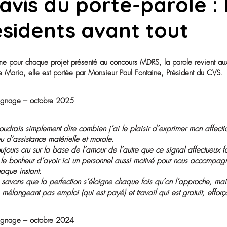
qui fait la richesse d’une vie : les relations humaines.
Ce positionnement a un impact direct sur :
• le sentiment d’appartenance,
• l’estime de soi,
• la motivation à participer,
• la perception de leur utilité sociale.
Il contribue aussi à briser les représentations parfois ré
espace d’échanges, d’écoute et de partage.
Elle fait partie de la ville autant que la ville fait partie d’
L’avis du porte-pa