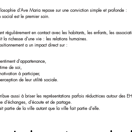
Les résidents participent aux fêtes communales, accueill
intergénérationnelles… Toutes ces interactions contribuen
Cette dynamique permet à chaque résident et chaque rés
s’impliquant dans les événements, en partageant son exp
À Ave Maria,
la citoyenneté ne s’efface pas av
Le lien social : un
La philosophie d’Ave Maria repose sur une conviction s
le lien social est le premier soin.
En étant régulièrement en contact avec les habitants, les e